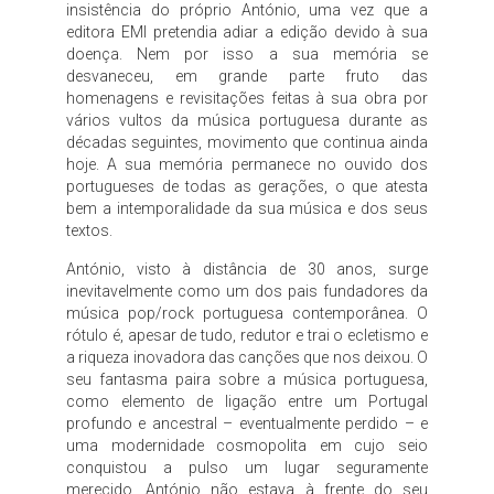
insistência do próprio António, uma vez que a
editora EMI pretendia adiar a edição devido à sua
doença. Nem por isso a sua memória se
desvaneceu, em grande parte fruto das
homenagens e revisitações feitas à sua obra por
vários vultos da música portuguesa durante as
décadas seguintes, movimento que continua ainda
hoje. A sua memória permanece no ouvido dos
portugueses de todas as gerações, o que atesta
bem a intemporalidade da sua música e dos seus
textos.
António, visto à distância de 30 anos, surge
inevitavelmente como um dos pais fundadores da
música pop/rock portuguesa contemporânea. O
rótulo é, apesar de tudo, redutor e trai o ecletismo e
a riqueza inovadora das canções que nos deixou. O
seu fantasma paira sobre a música portuguesa,
como elemento de ligação entre um Portugal
profundo e ancestral – eventualmente perdido – e
uma modernidade cosmopolita em cujo seio
conquistou a pulso um lugar seguramente
merecido. António não estava à frente do seu