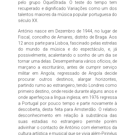
pelo grupo OqueStrada. O teste do tempo tem
recuperado e dignificado Variações como um dos
talentos maiores da música popular portuguesa do
século XX.
António nasce em Dezembro de 1944, no lugar de
Fiscal, concelho de Amares, distrito de Braga. Aos
12 anos parte para Lisboa, fascinado pelas estrelas
do mundo da música e do espectáculo, e, já
possivelmente, acalentando o sonho de um dia se
tornar uma delas. Desempenharia vários ofícios, de
marçano a escriturário, antes de cumprir serviço
militar em Angola; regressado de Angola decide
procurar outros destinos, alargar horizontes,
partindo rumo ao estrangeiro, tendo Londres como
primeiro destino, onde reside durante alguns anos e
onde aperfeiçoa a língua inglesa; em 1976 regressa
a Portugal por pouco tempo e parte novamente à
descoberta, desta feita para Amsterdão. O relativo
desconhecimento em relação à substância das
suas estadias no estrangeiro permite porém
adivinhar o contacto de António com elementos da
cultura artística e musical que se vivia além-Pirinéus