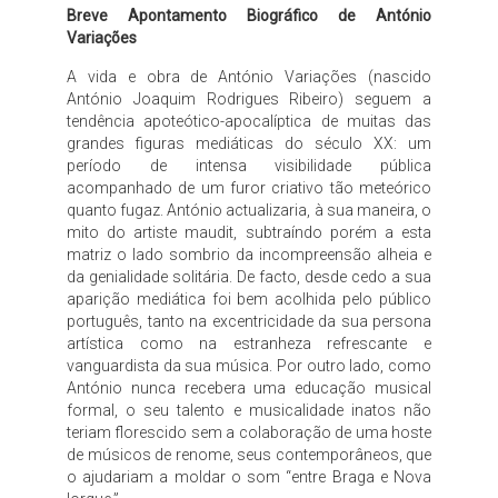
Breve Apontamento Biográfico de António
Variações
A vida e obra de António Variações (nascido
António Joaquim Rodrigues Ribeiro) seguem a
tendência apoteótico-apocalíptica de muitas das
grandes figuras mediáticas do século XX: um
período de intensa visibilidade pública
acompanhado de um furor criativo tão meteórico
quanto fugaz. António actualizaria, à sua maneira, o
mito do artiste maudit, subtraíndo porém a esta
matriz o lado sombrio da incompreensão alheia e
da genialidade solitária. De facto, desde cedo a sua
aparição mediática foi bem acolhida pelo público
português, tanto na excentricidade da sua persona
artística como na estranheza refrescante e
vanguardista da sua música. Por outro lado, como
António nunca recebera uma educação musical
formal, o seu talento e musicalidade inatos não
teriam florescido sem a colaboração de uma hoste
de músicos de renome, seus contemporâneos, que
o ajudariam a moldar o som “entre Braga e Nova