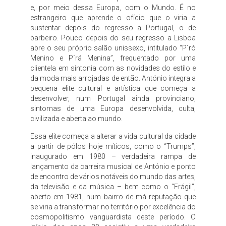
e, por meio dessa Europa, com o Mundo. É no
estrangeiro que aprende o ofício que o viria a
sustentar depois do regresso a Portugal, o de
barbeiro. Pouco depois do seu regresso a Lisboa
abre o seu próprio salão unissexo, intitulado “P´ró
Menino e P´rá Menina”, frequentado por uma
clientela em sintonia com as novidades do estilo e
da moda mais arrojadas de então. António integra a
pequena elite cultural e artística que começa a
desenvolver, num Portugal ainda provinciano,
sintomas de uma Europa desenvolvida, culta,
civilizada e aberta ao mundo.
Essa elite começa a alterar a vida cultural da cidade
a partir de pólos hoje míticos, como o “Trumps”,
inaugurado em 1980 – verdadeira rampa de
lançamento da carreira musical de António e ponto
de encontro de vários notáveis do mundo das artes,
da televisão e da música – bem como o “Frágil”,
aberto em 1981, num bairro de má reputação que
se viria a transformar no território por excelência do
cosmopolitismo vanguardista deste período. O