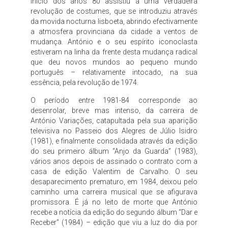
início dos anos 80 assistiu a uma verdadeira
revolução de costumes, que se introduziu através
da movida nocturna lisboeta, abrindo efectivamente
a atmosfera provinciana da cidade a ventos de
mudança. António e o seu espírito iconoclasta
estiveram na linha da frente desta mudança radical
que deu novos mundos ao pequeno mundo
português – relativamente intocado, na sua
essência, pela revolução de 1974.
O período entre 1981-84 corresponde ao
desenrolar, breve mas intenso, da carreira de
António Variações, catapultada pela sua aparição
televisiva no Passeio dos Alegres de Júlio Isidro
(1981), e finalmente consolidada através da edição
do seu primeiro álbum “Anjo da Guarda” (1983),
vários anos depois de assinado o contrato com a
casa de edição Valentim de Carvalho. O seu
desaparecimento prematuro, em 1984, deixou pelo
caminho uma carreira musical que se afigurava
promissora. É já no leito de morte que António
recebe a notícia da edição do segundo álbum “Dar e
Receber” (1984) – edição que viu a luz do dia por