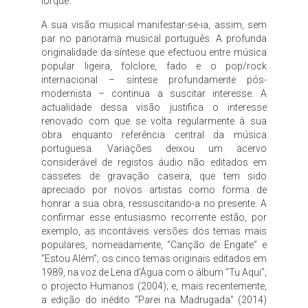
Iorque.”
A sua visão musical manifestar-se-ia, assim, sem
par no panorama musical português. A profunda
originalidade da síntese que efectuou entre música
popular ligeira, folclore, fado e o pop/rock
internacional – síntese profundamente pós-
modernista – continua a suscitar interesse. A
actualidade dessa visão justifica o interesse
renovado com que se volta regularmente à sua
obra enquanto referência central da música
portuguesa. Variações deixou um acervo
considerável de registos áudio não editados em
cassetes de gravação caseira, que tem sido
apreciado por novos artistas como forma de
honrar a sua obra, ressuscitando-a no presente. A
confirmar esse entusiasmo recorrente estão, por
exemplo, as incontáveis versões dos temas mais
populares, nomeadamente, “Canção de Engate” e
“Estou Além”; os cinco temas originais editados em
1989, na voz de Lena d'Água com o álbum “Tu Aqui”;
o projecto Humanos (2004); e, mais recentemente,
a edição do inédito “Parei na Madrugada” (2014)