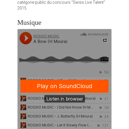
catégorie public du concours "Swiss Live Talent"
2015.
Musique