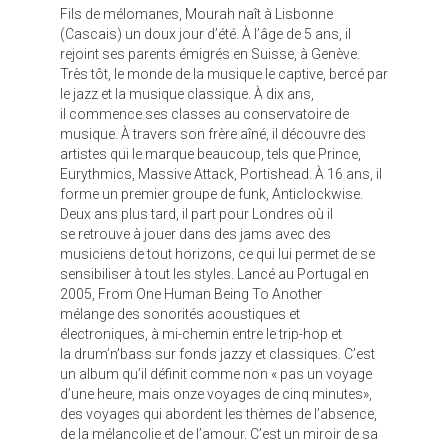
Fils de mélomanes, Mourah naît à Lisbonne
(Cascais) un doux jour d’été. À
l’âge de 5 ans, il
rejoint ses parents émigrés en Suisse, à Genève.
Très tôt, le monde de la musique le captive, bercé par
le jazz et la musique classique. À dix ans,
il commence ses classes au conservatoire de
musique. À travers son frère aîné, il découvre des
artistes qui le marque beaucoup, tels que Prince,
Eurythmics, Massive Attack, Portishead. À 16 ans, il
forme un premier groupe de funk, Anticlockwise.
Deux ans plus tard, il part pour Londres où il
se retrouve à jouer dans des jams avec des
musiciens de tout horizons, ce qui lui permet de se
sensibiliser à tout les styles. Lancé au Portugal en
2005, From One Human Being To Another
mélange des sonorités acoustiques et
électroniques, à mi-chemin entre le trip-hop et
la drum’n’bass sur fonds jazzy et classiques. C’est
un album qu’il définit comme non « pas un voyage
d’une heure, mais onze voyages de cinq minutes»,
des voyages qui abordent les thèmes de l’absence,
de la mélancolie et de l’amour. C’est un miroir de sa